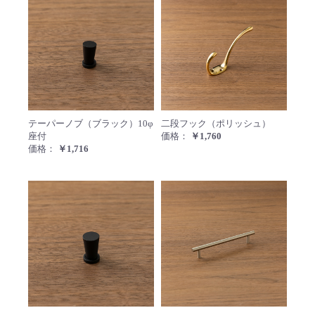
テーパーノブ（ブラック）10φ 座付
二段フ
テーパーノブ（ブラック）10φ
二段フック（ポリッシュ）
座付
価格：
￥1,760
価格：
￥1,716
テーパーノブ（ブラック）12φ 座付
エイト