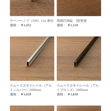
テーパーノブ（WB）12φ 座付
両面打
テーパーノブ（WB）12φ 座付
両面打掛錠 I型受座
価格：
￥1,452
価格：
￥1,518
スムースカモイレール（アルミシルバー）
スムー
スムースカモイレール（アル
スムースカモイレール（アル
ミシルバー）2000mm
ミブロンズ）2000mm
価格：
￥1,639
価格：
￥1,639