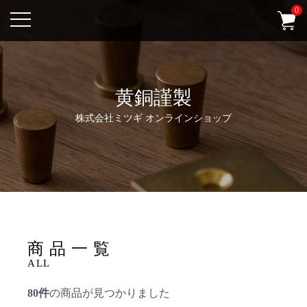
0
新規会員登録
お気に入り
ログイン
黄銅謹製
0
株式会社ミツギ オンラインショップ
商品一覧
ALL
80件
の商品が見つかりました