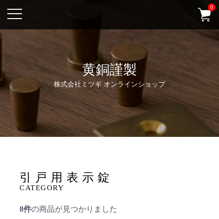
0
新規会員登録
お気に入り
ログイン
黄銅謹製
0
株式会社ミツギ オンラインショップ
引戸用表示錠
CATEGORY
8件
の商品が見つかりました