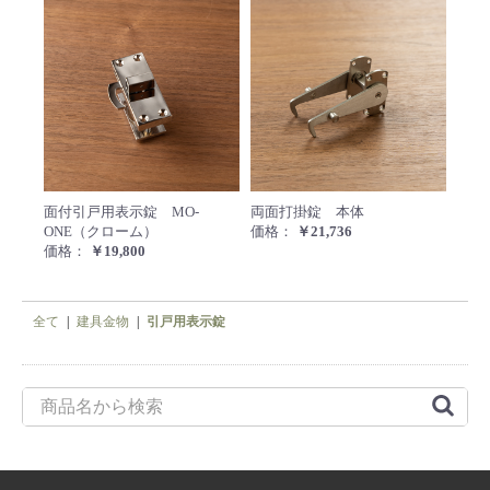
面付引戸用表示錠 MO-ONE（クロー
両面打
面付引戸用表示錠 MO-
両面打掛錠 本体
ONE（クローム）
価格：
￥21,736
価格：
￥19,800
全て
|
建具金物
|
引戸用表示錠